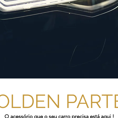
OLDEN PART
O acessório que o seu carro precisa está aqui !