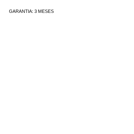
GARANTIA: 3 MESES
IMAGEM MERAMENTE
ILUSTRATIVA
NÃO NOS RESPONSABILIZAMOS
PELO MAU USO DO PRODUTO
TODOS OS PRODUTOS
COMERCIALIZADOS PELA GOLDEN
PARTES ACOMPANHAM NOTA
FISCAL E GARANTIA.