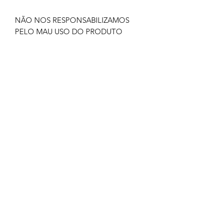
NÃO NOS RESPONSABILIZAMOS
PELO MAU USO DO PRODUTO
CLIQUE EM COMPRAR SOMENTE SE
TIVER CERTEZA
TODOS OS PRODUTOS
COMERCIALIZADOS PELA GOLDEN
PARTES ACOMPANHAM NOTA
FISCAL E GARANTIA.
GOLDEN PARTES
goldenpartes@gmail.com