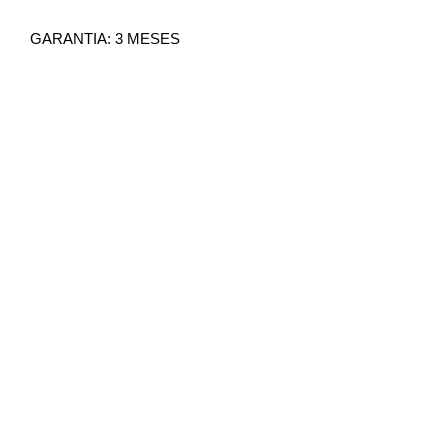
GARANTIA: 3 MESES
IMAGEM MERAMENTE
ILUSTRATIVA
NÃO NOS RESPONSABILIZAMOS
PELO MAU USO DO PRODUTO
TODOS OS PRODUTOS
COMERCIALIZADOS PELA GOLDEN
PARTES ACOMPANHAM NOTA
FISCAL E GARANTIA.