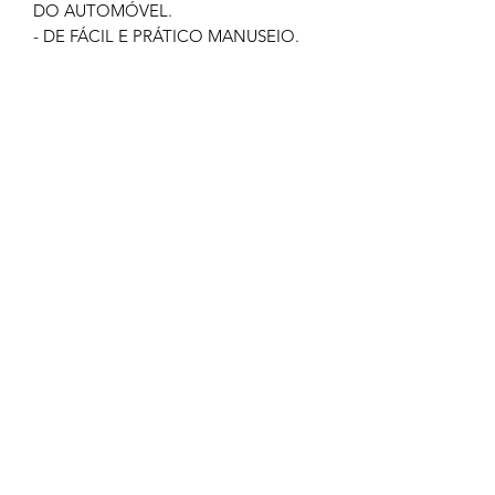
DO AUTOMÓVEL.
- DE FÁCIL E PRÁTICO MANUSEIO.
GARANTIA: 03 MESES
IMAGEM MERAMENTE ILUSTRATIVA
NÃO NOS RESPONSABILIZAMOS
PELO MAU USO DO PRODUTO
CLIQUE EM COMPRAR SOMENTE SE
TIVER CERTEZA
TODOS OS PRODUTOS
COMERCIALIZADOS PELA GOLDEN
PARTES ACOMPANHAM NOTA
FISCAL E GARANTIA.