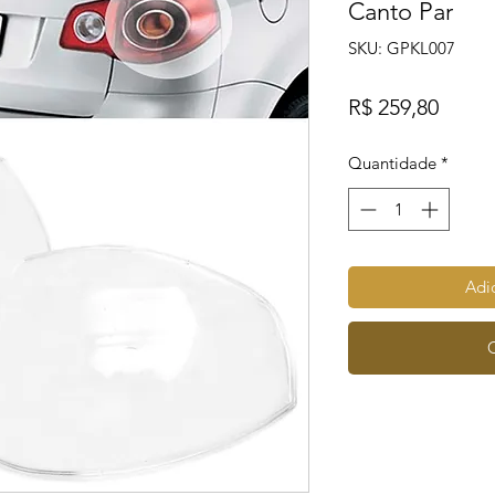
Canto Par
SKU: GPKL007
Preço
R$ 259,80
Quantidade
*
Adic