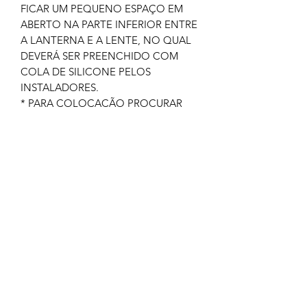
FICAR UM PEQUENO ESPAÇO EM
ABERTO NA PARTE INFERIOR ENTRE
A LANTERNA E A LENTE, NO QUAL
DEVERÁ SER PREENCHIDO COM
COLA DE SILICONE PELOS
INSTALADORES.
* PARA COLOCAÇÃO PROCURAR
SEMPRE UM PROFISSIONAL
QUALIFICADO.
GARANTIA: 03 MESES
IMAGEM MERAMENTE ILUSTRATIVA
NÃO NOS RESPONSABILIZAMOS
PELO MAU USO DO PRODUTO
CLIQUE EM COMPRAR SOMENTE SE