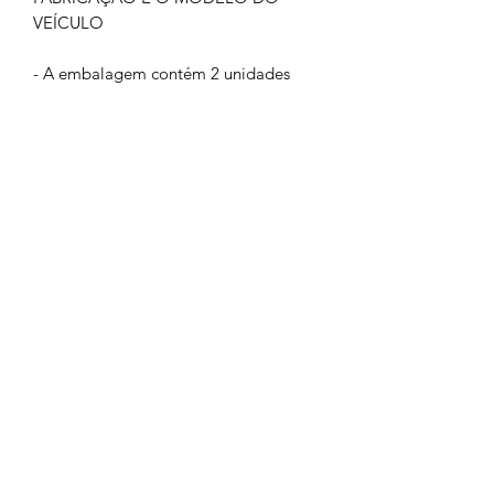
VEÍCULO
- A embalagem contém 2 unidades
GARANTIA: 3 MESES
IMAGEM MERAMENTE ILUSTRATIVA
NÃO NOS RESPONSABILIZAMOS
PELO MAU USO DO PRODUTO
CLIQUE EM COMPRAR SOMENTE SE
TIVER CERTEZA