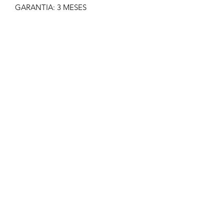
GARANTIA: 3 MESES
IMAGEM MERAMENTE ILUSTRATIVA
NÃO NOS RESPONSABILIZAMOS
PELO MAU USO DO PRODUTO
CLIQUE EM COMPRAR SOMENTE SE
TIVER CERTEZA