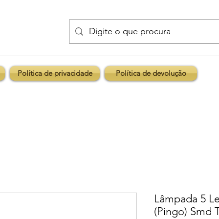
Política de privacidade
Política de devolução
Lâmpada 5 L
(Pingo) Smd T