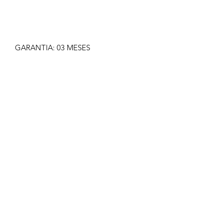
GARANTIA: 03 MESES
IMAGEM MERAMENTE ILUSTRATIVA
NÃO NOS RESPONSABILIZAMOS
PELO MAU USO DO PRODUTO
CLIQUE EM COMPRAR SOMENTE SE
TIVER CERTEZA