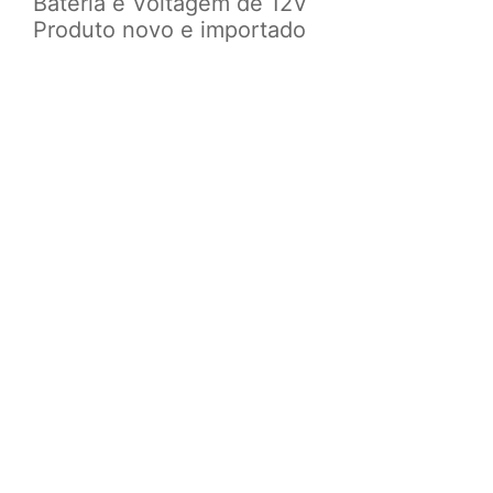
Bateria e
Voltagem de 12V
Produto novo e importado
Obs.: Esses modelos de
lâmpadas são para faróis
originais de fábrica.
CONFIRA ANTES DE
EFETUAR A COMPRA, SE
O MODELO DE LÂMPADAS
DO SEU VEÍCULO CONDIZ
COM O ANÚNCIO, PARA
TROCAS POSTERIORES,
FRETE POR
RESPONSABILIDADE DO
COMPRADOR