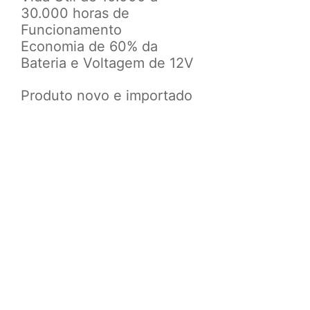
30.000 horas de
Funcionamento
Economia de 60% da
Bateria e
Voltagem de 12V
P
roduto novo e importado
Obs.: Esses modelos de
lâmpadas são para faróis
originais de fábrica.
CONFIRA ANTES DE
EFETUAR A COMPRA, SE
O MODELO DE LÂMPADAS
DO SEU VEÍCULO CONDIZ
COM O ANÚNCIO, PARA