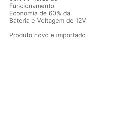
Funcionamento
Economia de 60% da
Bateria e
Voltagem de 12V
P
roduto novo e importado
Obs.: Esses modelos de
lâmpadas são para faróis
originais de fábrica.
CONFIRA ANTES DE
EFETUAR A COMPRA, SE
O MODELO DE LÂMPADAS
DO SEU VEÍCULO CONDIZ
COM O ANÚNCIO, PARA
TROCAS POSTERIORES,