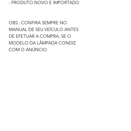
- PRODUTO NOVO E IMPORTADO
OBS.: CONFIRA SEMPRE NO
MANUAL DE SEU VEÍCULO ANTES
DE EFETUAR A COMPRA, SE O
MODELO DA LÂMPADA CONDIZ
COM O ANÚNCIO
GARANTIA: 3 MESES
IMAGEM MERAMENTE ILUSTRATIVA
NÃO NOS RESPONSABILIZAMOS
PELO MAU USO DO PRODUTO
CLIQUE EM COMPRAR SOMENTE SE
TIVER CERTEZA