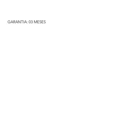
GARANTIA: 03 MESES
IMAGEM MERAMENTE ILUSTRATIVA
NÃO NOS RESPONSABILIZAMOS
PELO MAU USO DO PRODUTO
CLIQUE EM COMPRAR SOMENTE SE
TIVER CERTEZA