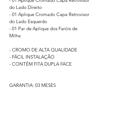
- 01 Aplique Cromado Capa Retrovisor
do Lado Direito
- 01 Aplique Cromado Capa Retrovisor
do Lado Esquerdo
- 01 Par de Aplique dos Faróis de
Milha
- CROMO DE ALTA QUALIDADE
- FÁCIL INSTALAÇÃO
- CONTÉM FITA DUPLA FACE
GARANTIA: 03 MESES
IMAGEM MERAMENTE ILUSTRATIVA
NÃO NOS RESPONSABILIZAMOS
PELO MAU USO DO PRODUTO
CLIQUE EM COMPRAR SOMENTE SE