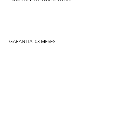
GARANTIA: 03 MESES
IMAGEM MERAMENTE ILUSTRATIVA
NÃO NOS RESPONSABILIZAMOS
PELO MAU USO DO PRODUTO
CLIQUE EM COMPRAR SOMENTE SE