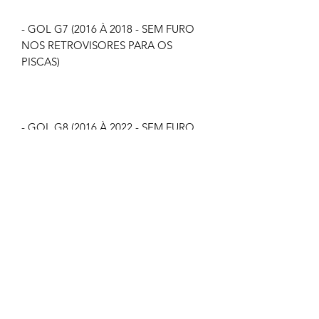
- GOL G7 (2016 À 2018 - SEM FURO
NOS RETROVISORES PARA OS
PISCAS)
- GOL G8 (2016 À 2022 - SEM FURO
NOS RETROVISORES PARA OS
PISCAS)
- FOX (2010 À 2022 - SEM FURO NOS
RETROVISORES PARA OS PISCAS)