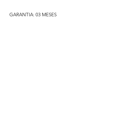
GARANTIA: 03 MESES
IMAGEM MERAMENTE ILUSTRATIVA
NÃO NOS RESPONSABILIZAMOS
PELO MAU USO DO PRODUTO
CLIQUE EM COMPRAR SOMENTE SE
TIVER CERTEZA