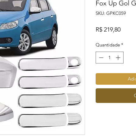
Fox Up Gol 
SKU: GPKC059
Preço
R$ 219,80
Quantidade
*
Adic