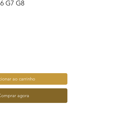
G6 G7 G8
ionar ao carrinho
Comprar agora