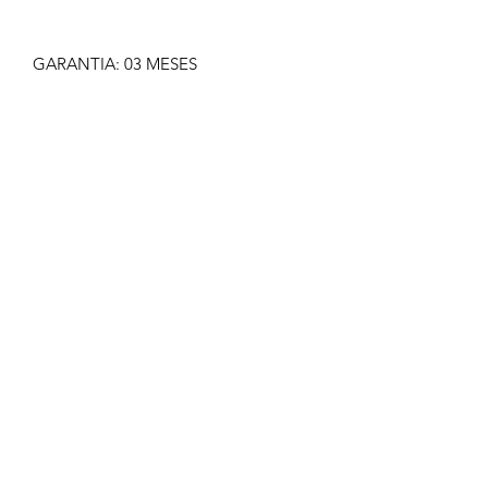
GARANTIA: 03 MESES
IMAGEM MERAMENTE ILUSTRATIVA
NÃO NOS RESPONSABILIZAMOS
PELO MAU USO DO PRODUTO
CLIQUE EM COMPRAR SOMENTE SE
TIVER CERTEZA