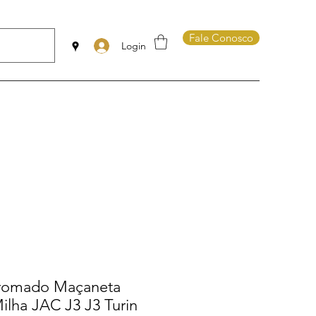
Fale Conosco
Login
Cromado Maçaneta
lha JAC J3 J3 Turin