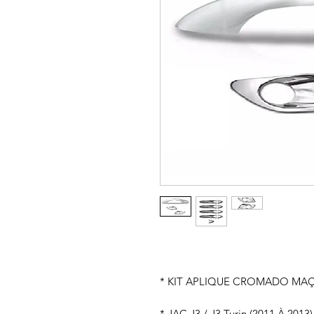
* KIT APLIQUE CROMADO MA
* JAC J3 / J3 Turin (2011 À 2013)