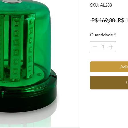
SKU: AL283
Preç
 R$ 169,80 
R$ 1
norm
Quantidade
*
Adic