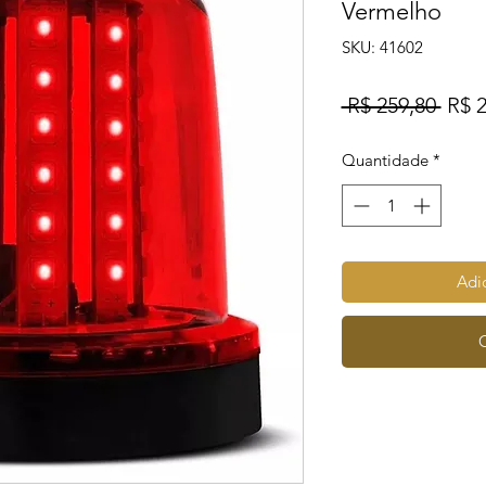
Vermelho
SKU: 41602
Preç
 R$ 259,80 
R$ 2
norm
Quantidade
*
Adic