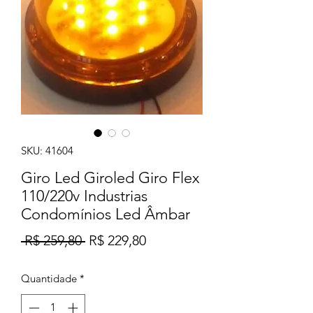
SKU: 41604
Giro Led Giroled Giro Flex
110/220v Industrias
Condomínios Led Âmbar
Preço
Preço
 R$ 259,80 
R$ 229,80
normal
promocional
Quantidade
*