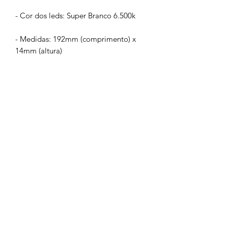
- Cor dos leds: Super Branco 6.500k
- Medidas: 192mm (comprimento) x
14mm (altura)
- Material: Corpo em alumínio com
resina poliuretano
- Embalagem com 02 peças
GARANTIA: 01 ANO