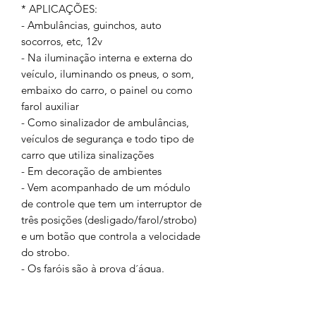
* APLICAÇÕES:
- Ambulâncias, guinchos, auto
socorros, etc, 12v
- Na iluminação interna e externa do
veículo, iluminando os pneus, o som,
embaixo do carro, o painel ou como
farol auxiliar
- Como sinalizador de ambulâncias,
veículos de segurança e todo tipo de
carro que utiliza sinalizações
- Em decoração de ambientes
- Vem acompanhado de um módulo
de controle que tem um interruptor de
três posições (desligado/farol/strobo)
e um botão que controla a velocidade
do strobo.
- Os faróis são à prova d´água.
- Têm baixíssimo consumo: ~0,45A.
- Voltagem: 12V.