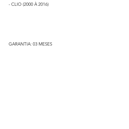
- CLIO (2000 À 2016)
GARANTIA: 03 MESES
IMAGEM MERAMENTE ILUSTRATIVA
NÃO NOS RESPONSABILIZAMOS
PELO MAU USO DO PRODUTO