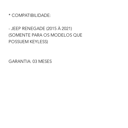
* COMPATIBILIDADE:
- JEEP RENEGADE (2015 À 2021)
(SOMENTE PARA OS MODELOS QUE
POSSUEM KEYLESS)
GARANTIA: 03 MESES
IMAGEM MERAMENTE ILUSTRATIVA
NÃO NOS RESPONSABILIZAMOS
PELO MAU USO DO PRODUTO
CLIQUE EM COMPRAR SOMENTE SE
TIVER CERTEZA
TODOS OS PRODUTOS
COMERCIALIZADOS PELA GOLDEN