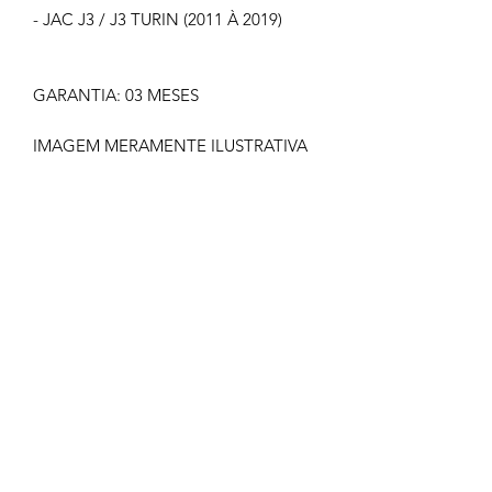
- JAC J3 / J3 TURIN (2011 À 2019)
GARANTIA: 03 MESES
IMAGEM MERAMENTE ILUSTRATIVA
NÃO NOS RESPONSABILIZAMOS
PELO MAU USO DO PRODUTO
CLIQUE EM COMPRAR SOMENTE SE
TIVER CERTEZA
TODOS OS PRODUTOS
COMERCIALIZADOS PELA GOLDEN
PARTES ACOMPANHAM NOTA
FISCAL E GARANTIA.