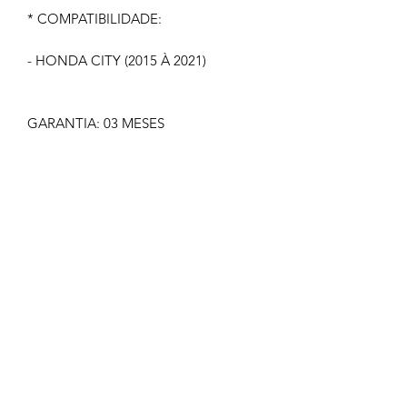
* COMPATIBILIDADE:
- HONDA CITY (2015 À 2021)
GARANTIA: 03 MESES
IMAGEM MERAMENTE ILUSTRATIVA
NÃO NOS RESPONSABILIZAMOS
PELO MAU USO DO PRODUTO
CLIQUE EM COMPRAR SOMENTE SE
TIVER CERTEZA
TODOS OS PRODUTOS
COMERCIALIZADOS PELA GOLDEN
PARTES ACOMPANHAM NOTA
FISCAL E GARANTIA.