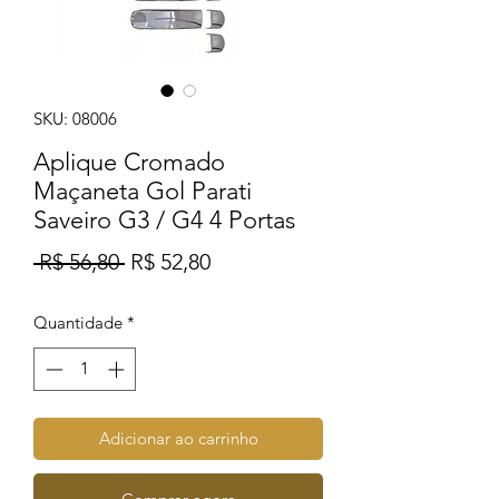
SKU: 08006
Aplique Cromado
Maçaneta Gol Parati
Saveiro G3 / G4 4 Portas
Preço
Preço
 R$ 56,80 
R$ 52,80
normal
promocional
Quantidade
*
Adicionar ao carrinho