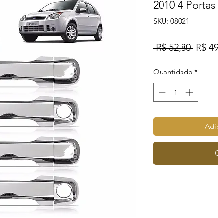
2010 4 Portas
SKU: 08021
Preço
 R$ 52,80 
R$ 49
norma
Quantidade
*
Adic