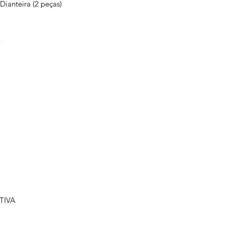
ianteira (2 peças)
E
TIVA