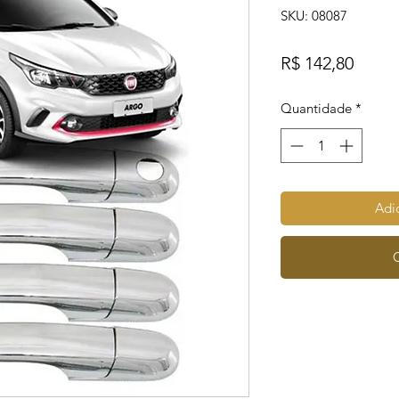
SKU: 08087
Preço
R$ 142,80
Quantidade
*
Adic