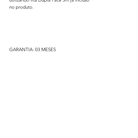
no produto.
GARANTIA: 03 MESES
IMAGEM MERAMENTE ILUSTRATIVA
NÃO NOS RESPONSABILIZAMOS
PELO MAU USO DO PRODUTO